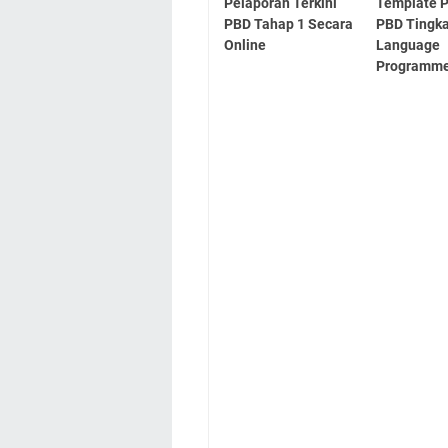
Pelaporan Terkini
Template 
PBD Tahap 1 Secara
PBD Tingka
Online
Language
Programme