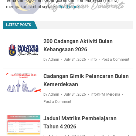
Tema dan logo Hari Kebangsaan dan Hari Malaysia (HKHM)
merupakan simbol serta e…
Read more
Tema
dan
Logo
LATEST POSTS
Hari
Kebangsaan
2026
200 Cadangan Aktiviti Bulan
Kebangsaan 2026
by Admin
July 31, 2026
info
Post a Comment
Cadangan Gimik Pelancaran Bulan
Kemerdekaan
by Admin
July 31, 2026
InfoKPM
,
Merdeka
Post a Comment
Jadual Matriks Pembelajaran
Tahun 4 2026