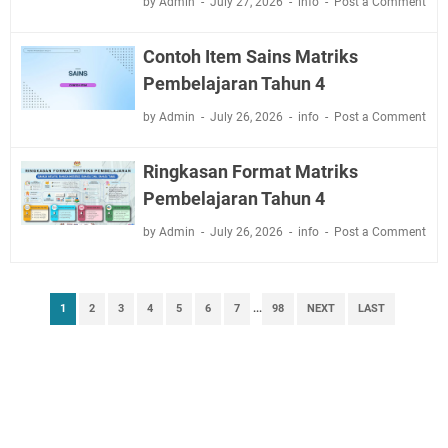
by Admin
July 27, 2026
info
Post a Comment
Contoh Item Sains Matriks
Pembelajaran Tahun 4
by Admin
July 26, 2026
info
Post a Comment
Ringkasan Format Matriks
Pembelajaran Tahun 4
by Admin
July 26, 2026
info
Post a Comment
1
2
3
4
5
6
7
...
98
NEXT
LAST