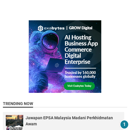
TRENDING NOW
Jawapan EPSA Malaysia Madani Perkhidmatan
Awam