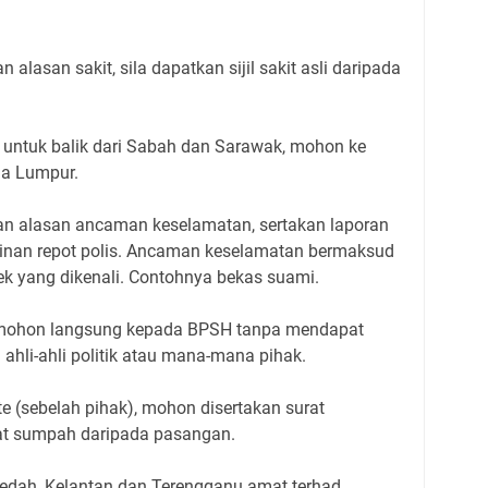
.
lasan sakit, sila dapatkan sijil sakit asli daripada
untuk balik dari Sabah dan Sarawak, mohon ke
la Lumpur.
 alasan ancaman keselamatan, sertakan laporan
alinan repot polis. Ancaman keselamatan bermaksud
k yang dikenali. Contohnya bekas suami.
mohon langsung kepada BPSH tanpa mendapat
ahli-ahli politik atau mana-mana pihak.
e (sebelah pihak), mohon disertakan surat
at sumpah daripada pasangan.
 Kedah, Kelantan dan Terengganu amat terhad.