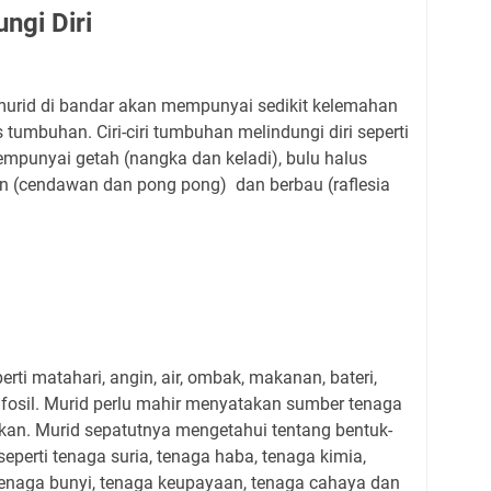
ngi Diri
, murid di bandar akan mempunyai sedikit kelemahan
s tumbuhan. Ciri-ciri tumbuhan melindungi diri seperti
empunyai getah (nangka dan keladi), bulu halus
cun (cendawan dan pong pong) dan berbau (raflesia
ti matahari, angin, air, ombak, makanan, bateri,
i fosil. Murid perlu mahir menyatakan sumber tenaga
kan. Murid sepatutnya mengetahui tentang bentuk-
eperti tenaga suria, tenaga haba, tenaga kimia,
, tenaga bunyi, tenaga keupayaan, tenaga cahaya dan