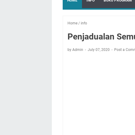
HOME
INFO
BUKU PROGRAM
Home
/
info
Penjadualan Sem
by Admin
July 07, 2020
Post a Com