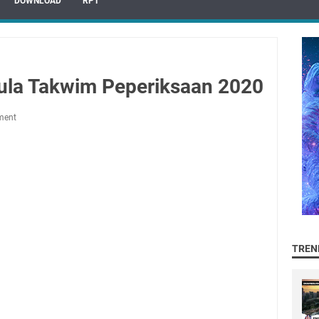
DOWNLOAD
RPT
ula Takwim Peperiksaan 2020
ment
TREN