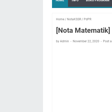
HOME
INFO
BUKU PROGRAM
Home
/
NotaKSSR
/
PdPR
[Nota Matematik]
by Admin
November 22, 2020
Post 