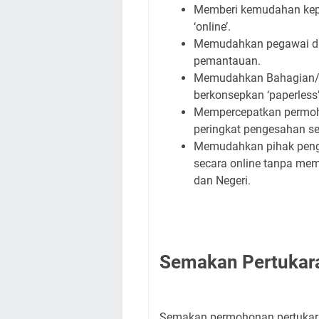
Memberi kemudahan kepa
‘online’.
Memudahkan pegawai d
pemantauan.
Memudahkan Bahagian/Ja
berkonsepkan ‘paperless’
Mempercepatkan permoh
peringkat pengesahan s
Memudahkan pihak pengu
secara online tanpa me
dan Negeri.
Semakan Pertukar
Semakan permohonan pertukara