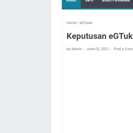
HOME
INFO
BUKU PROGRAM
Home
/
eGTukar
Keputusan eGTuka
by Admin
June 03, 2021
Post a Co