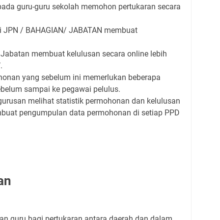
da guru-guru sekolah memohon pertukaran secara
i JPN / BAHAGIAN/ JABATAN membuat
batan membuat kelulusan secara online lebih
.
onan yang sebelum ini memerlukan beberapa
ebelum sampai ke pegawai pelulus.
rusan melihat statistik permohonan dan kelulusan
mbuat pengumpulan data permohonan di setiap PPD
an
n guru bagi pertukaran antara daerah dan dalam