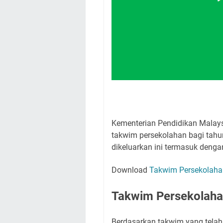
Kementerian Pendidikan Malays
takwim persekolahan bagi tahu
dikeluarkan ini termasuk denga
Download
Takwim Persekolah
Takwim Persekolah
Berdasarkan takwim yang telah 